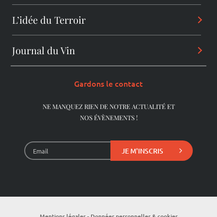
Partage
Alchimiste
L’idée du Terroir
Les Arcanes
Vigneron
Les Audacieux
Journal du Vin
Les Dentelles de Montmirail
Consultant
Les Originels
Châteauneuf-du-Pape
Gardons le contact
Les Pionniers
Beaumes-de-Venise
NE MANQUEZ RIEN DE NOTRE ACTUALITÉ ET
NOS ÉVÈNEMENTS !
Les Vieux Millésimes
JE M'INSCRIS
Mentions légales - Données personnelles & cookies