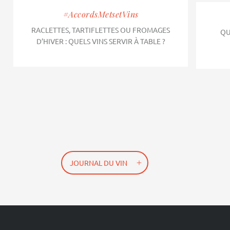
#AccordsMetsetVins
RACLETTES, TARTIFLETTES OU FROMAGES
QU
D’HIVER : QUELS VINS SERVIR À TABLE ?
JOURNAL DU VIN