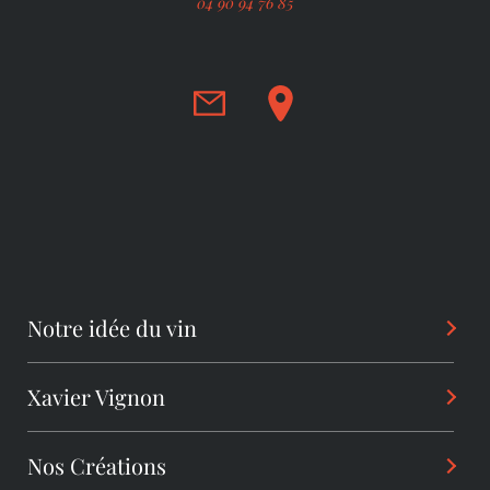
04 90 94 76 85
Notre idée du vin
Xavier Vignon
Philosophie
Savoir-Faire
Nos Créations
Parcours