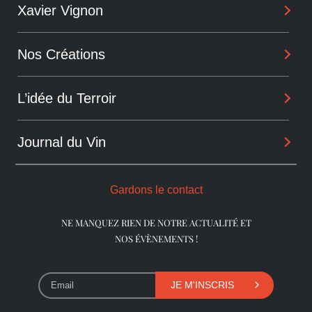
Xavier Vignon
Philosophie
Savoir-Faire
Nos Créations
Parcours
Partage
Alchimiste
L’idée du Terroir
Les Arcanes
Vigneron
Les Audacieux
Journal du Vin
Les Dentelles de Montmirail
Consultant
Les Originels
Châteauneuf-du-Pape
Gardons le contact
Les Pionniers
Beaumes-de-Venise
NE MANQUEZ RIEN DE NOTRE ACTUALITÉ ET
NOS ÉVÈNEMENTS !
Les Vieux Millésimes
JE M'INSCRIS