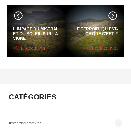
L’IMPACT DU MISTRAL
LE TERROIR, QU’EST-
ET DU SOLEIL SUR LA
CE QUE C’EST ?
VIGNE
#Uneidéeduvin
##Uneidéeduvin
CATÉGORIES
#AccordsMetsetVins
5