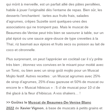
qui mûrit à merveille, est un parfait allié des pâtes persillées,
habile à jouer l’originalité dès l’entame de repas. Bien sûr, les
desserts l’enchantent : tartes aux fruits frais, salades
d’agrumes, crêpes Suzette sont quelques-unes des
associations qui ne trompent pas. Mais le muscat de
Beaumes-de-Venise peut très bien se savourer à table, sur un
plat épicé ou une sauce aigre-douce de type crevettes à la
Thaï, riz basmati aux épices et fruits secs ou poisson au lait de
coco et citronnelle.
Plus surprenant, on peut l’apprécier en cocktail car il s’y prête
très bien ; étonnez vos convives en le mixant pour moitié avec
un Tonic, ou bien avec un sirop goût mojito pour un Muscat
Mojito festif. Autres recettes : un Muscat agrumes avec 25%
de sirop d’agrumes, 25% d’eau gazeuse et 50% de muscat ou
encore le « Muscat hibiscus » : 5 cl de muscat pour 10 cl de
thé glacé à la fleur d’hibiscus. A vos shakers… !
>> Goûtez le
Muscat de Beaumes-De-Venise Blanc
2022
de
Xavier Vignon
, à base de muscats à petits grains et