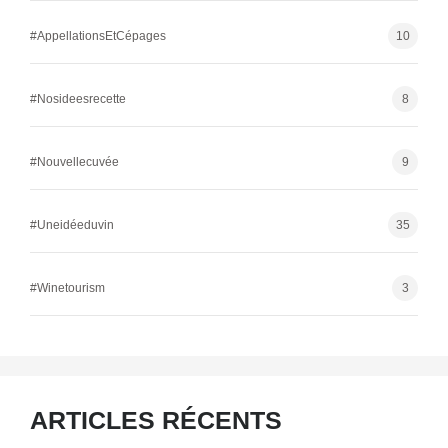
#AppellationsEtCépages
10
#Nosideesrecette
8
#Nouvellecuvée
9
#Uneidéeduvin
35
#Winetourism
3
ARTICLES RÉCENTS