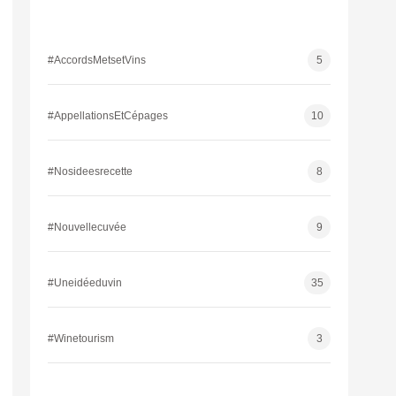
#AccordsMetsetVins
5
#AppellationsEtCépages
10
#Nosideesrecette
8
#Nouvellecuvée
9
#Uneidéeduvin
35
#Winetourism
3