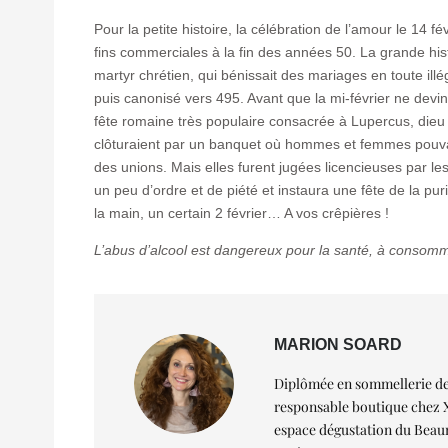
Pour la petite histoire, la célébration de l’amour le 14 fé
fins commerciales à la fin des années 50. La grande histo
martyr chrétien, qui bénissait des mariages en toute illég
puis canonisé vers 495. Avant que la mi-février ne devin
fête romaine très populaire consacrée à Lupercus, dieu 
clôturaient par un banquet où hommes et femmes pouvaie
des unions. Mais elles furent jugées licencieuses par le
un peu d’ordre et de piété et instaura une fête de la pur
la main, un certain 2 février… A vos crêpières !
L’abus d’alcool est dangereux pour la santé, à consom
MARION SOARD
Diplômée en sommellerie de l
responsable boutique chez Xa
espace dégustation du Beaum