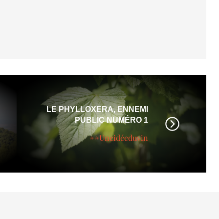
LE PHYLLOXERA, ENNEMI
PUBLIC NUMÉRO 1
##Uneidéeduvin