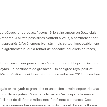
de déboucher de beaux flacons. Si le saint-amour en Beaujolais
epères, d’autres possibilités s’offrent à vous, à commencer par
 appropriés à l’événement bien sûr, mais surtout impeccablement
he d’agrémenter le tout à renfort de cadeaux, bouquets de roses,
n nom évocateur pour ce vin séduisant, assemblage de cinq crus
eyras – à dominante de grenache. Un pedigree royal pour ce
ne méridional qui lui est si cher et ce millésime 2016 qui en livre
ale entre syrah et grenache et union des terroirs septentrionaux
brouille les pistes ! Mais dans le verre, c’est toujours la même
’alliance de différents millésimes, forcément contrastés. Cette
ette gourmandise ravissante de fruits noirs et d’accents floraux.