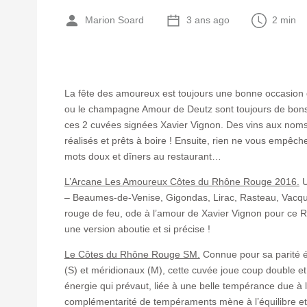
Marion Soard
3 ans ago
2 min
La fête des amoureux est toujours une bonne occasion 
ou le champagne Amour de Deutz sont toujours de bons r
ces 2 cuvées signées Xavier Vignon. Des vins aux noms
réalisés et prêts à boire ! Ensuite, rien ne vous empêc
mots doux et dîners au restaurant…
L’Arcane Les Amoureux Côtes du Rhône Rouge 2016.
U
– Beaumes-de-Venise, Gigondas, Lirac, Rasteau, Vacqu
rouge de feu, ode à l’amour de Xavier Vignon pour ce Rhô
une version aboutie et si précise !
Le Côtes du Rhône Rouge SM.
Connue pour sa parité ég
(S) et méridionaux (M), cette cuvée joue coup double et 
énergie qui prévaut, liée à une belle tempérance due à l
complémentarité de tempéraments mène à l’équilibre et c