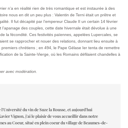
vrier n’a en réalité rien de très romantique et est instaurée à des
ire nous en dit un peu plus : Valentin de Terni était un prêtre et
alité. Il fut décapité par l’empereur Claude II un certain 14 février
t l’apanage des couples, cette date hivernale était dévolue à une
de la fécondité. Ces festivités païennes, appelées Lupercales, se
nt se rapprocher et nouer des relations, donnant lieu ensuite à
s premiers chrétiens ; en 494, le Pape Gélase Ier tenta de remettre
ification de la Sainte-Vierge, où les Romains défilaient chandelles à
mer avec modération.
'Université du vin de Suze la Rousse, et aujourd'hui
vier Vignon, j'ai le plaisir de vous accueillir dans notre
es au Coeur, situé en plein coeur du village de Beaumes-de-