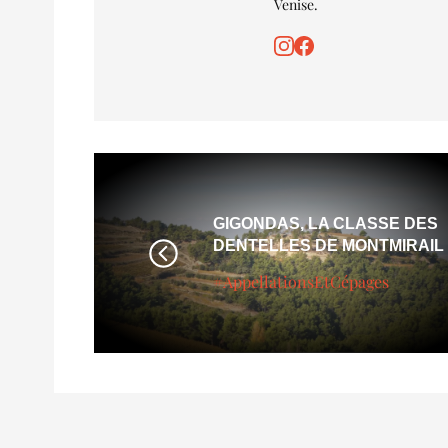
Venise.
GIGONDAS, LA CLASSE DES
DENTELLES DE MONTMIRAIL
#AppellationsEtCépages