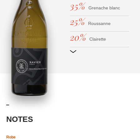
35%
Grenache blanc
25%
Roussanne
20%
Clairette
10%
Bourboulenc
10%
Picpoul
NOTES
Robe